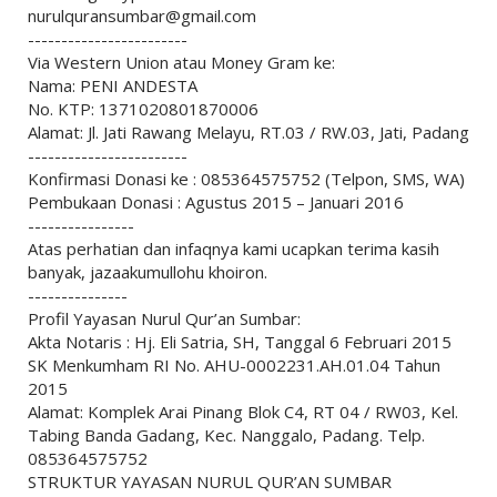
nurulquransumbar@gmail.com
------------------------
Via Western Union atau Money Gram ke:
Nama: PENI ANDESTA
No. KTP: 1371020801870006
Alamat: Jl. Jati Rawang Melayu, RT.03 / RW.03, Jati, Padang
------------------------
Konfirmasi Donasi ke : 085364575752 (Telpon, SMS, WA)
Pembukaan Donasi : Agustus 2015 – Januari 2016
----------------
Atas perhatian dan infaqnya kami ucapkan terima kasih
banyak, jazaakumullohu khoiron.
---------------
Profil Yayasan Nurul Qur’an Sumbar:
Akta Notaris : Hj. Eli Satria, SH, Tanggal 6 Februari 2015
SK Menkumham RI No. AHU-0002231.AH.01.04 Tahun
2015
Alamat: Komplek Arai Pinang Blok C4, RT 04 / RW03, Kel.
Tabing Banda Gadang, Kec. Nanggalo, Padang. Telp.
085364575752
STRUKTUR YAYASAN NURUL QUR’AN SUMBAR