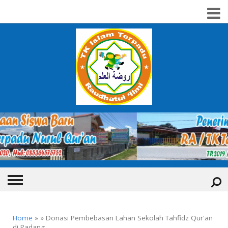
HOME
Home
» » Donasi Pembebasan Lahan Sekolah Tahfidz Qur'an
di Padang