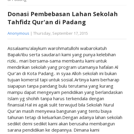
RA / TKIT
▼
Donasi Pembebasan Lahan Sekolah
PSB
MIS / SDIT
▼
Tahfidz Qur'an di Padang
ANGKATAN 2019
PSB
RUMAH TAHFIZH
▼
Anonymous
| Thursday, September 17, 2015
ANGKATAN 2018
ANGKATAN 2019
PSB
YAYASAN
▼
Assalaamu'alaykum warohmatullohi wabarokatuh
ANGKATAN 2017
Bapak/ibu serta saudara/i kami yang punya kelebihan
ANGKATAN 2018
ANGKATAN 2019
ABOUT
ABOUT
rizki... mari bersama-sama membantu kami untuk
ANGKATAN 2016
ANGKATAN 2017
mendirikan sekolah yang program utamanya hafalan Al
ANGKATAN 2018
VISI DAN MISI
Qur'an di Kota Padang.. in syaa Alloh sekolah ini bukan
ANGKATAN 2015
ANGKATAN 2016
tujuan komersil tapi untuk sosial..Artinya kami berharap
ANGKATAN 2017
SEJARAH BERDIRI
siapapun tanpa pandang bulu terutama yang kurang
ANGKATAN 2014
ANGKATAN 2015
mampu dapat mengeyam pendidikan yang berlandaskan
ANGKATAN 2016
LEGALITAS
Islam yg shohih tanpa harus terkendala dengan
ANGKATAN 2015
finansial.Hal ini agak sulit terwujud bila Sekolah Nurul
STRUKTUR
Qur'an masih menyewa bangunan yang tentu biaya
tahunan tetap di keluarkan.Dengan adanya lahan sekolah
ALAMAT DAN KONTAK
sedikit demi sedikit kami akan berusaha membangun
sarana pendidikan ke depannya. Dimana kami