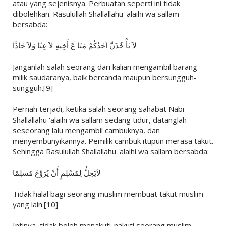
atau yang sejenisnya. Perbuatan seperti ini tidak
dibolehkan. Rasulullah Shallallahu 'alaihi wa sallam
bersabda:
لاَ يَأْ خُذَنَّ أحَدُكُمْ مَتَا عَ أَخِيهِ لاَ عِبًا وَلاَ جَادًّا
Janganlah salah seorang dari kalian mengambil barang
milik saudaranya, baik bercanda maupun bersungguh-
sungguh.[9]
Pernah terjadi, ketika salah seorang sahabat Nabi
Shallallahu 'alaihi wa sallam sedang tidur, datanglah
seseorang lalu mengambil cambuknya, dan
menyembunyikannya. Pemilik cambuk itupun merasa takut.
Sehingga Rasulullah Shallallahu 'alaihi wa sallam bersabda:
لاَيَحِلُّ لِمُسْلِمٍ أَنْ يُرَوِّعَ مُسلِمًا
Tidak halal bagi seorang muslim membuat takut muslim
yang lain.[10]
Intinya, tidak boleh menakuti-nakuti seorang muslim