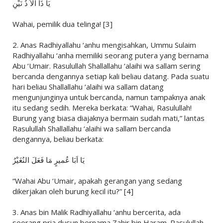
يَا ذَا الاُّ ذُ نَيْنِ
Wahai, pemilik dua telinga! [3]
2. Anas Radhiyallahu ‘anhu mengisahkan, Ummu Sulaim
Radhiyallahu ‘anha memiliki seorang putera yang bernama
Abu ‘Umair. Rasulullah Shallallahu ‘alaihi wa sallam sering
bercanda dengannya setiap kali beliau datang. Pada suatu
hari beliau Shallallahu ‘alaihi wa sallam datang
mengunjunginya untuk bercanda, namun tampaknya anak
itu sedang sedih. Mereka berkata: “Wahai, Rasulullah!
Burung yang biasa diajaknya bermain sudah mati,” lantas
Rasulullah Shallallahu ‘alaihi wa sallam bercanda
dengannya, beliau berkata:
يَا اَبَا عُميرٍ مَا فَعَلَ النُغَيْرُ
“Wahai Abu ‘Umair, apakah gerangan yang sedang
dikerjakan oleh burung kecil itu?” [4]
3. Anas bin Malik Radhiyallahu ‘anhu bercerita, ada
seorang pria dusun bernama Zahir bin Haram. Rasulullah