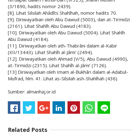
(3/1890, hadits nomor 2439).
[8]. Lihat Silsilah Ahâdîts Shahîhah, nomor hadits 70.
[9]. Diriwayatkan oleh Abu Dawud (5003), dan at-Tirmidzi
(2161). Lihat Shahîh Abu Dawud (4183).
[10]. Diriwayatkan oleh Abu Dawud (5004). Lihat Shahîh
Abu Dawud (4184).
[11]. Diriwayatkan oleh ath-Thabrâni dalam al-Kabir
(XII/13443). Lihat Shahîh al-Jâmi’ (2494).
[12]. Diriwayatkan oleh Ahmad (V/5), Abu Dawud (4990),
at-Tirmidzi (2315). Lihat Shahîh al-Jâmi’ (7126).
[13] Diriwayatkan oleh Imam al-Bukhâri dalam al-Adabul-
Mufrad, hlm. 41. Lihat as-Silsilah ash-Shahîhah (436).
Sumber: almanhaj.or.id
Related Posts