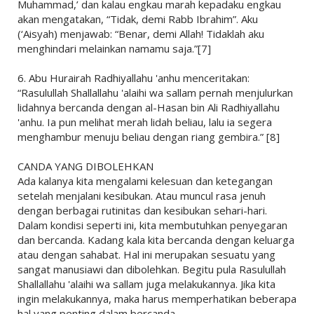
Muhammad,’ dan kalau engkau marah kepadaku engkau
akan mengatakan, “Tidak, demi Rabb Ibrahim”. Aku
(‘Aisyah) menjawab: “Benar, demi Allah! Tidaklah aku
menghindari melainkan namamu saja.”[7]
6. Abu Hurairah Radhiyallahu 'anhu menceritakan:
“Rasulullah Shallallahu 'alaihi wa sallam pernah menjulurkan
lidahnya bercanda dengan al-Hasan bin Ali Radhiyallahu
'anhu. Ia pun melihat merah lidah beliau, lalu ia segera
menghambur menuju beliau dengan riang gembira.” [8]
CANDA YANG DIBOLEHKAN
Ada kalanya kita mengalami kelesuan dan ketegangan
setelah menjalani kesibukan. Atau muncul rasa jenuh
dengan berbagai rutinitas dan kesibukan sehari-hari.
Dalam kondisi seperti ini, kita membutuhkan penyegaran
dan bercanda. Kadang kala kita bercanda dengan keluarga
atau dengan sahabat. Hal ini merupakan sesuatu yang
sangat manusiawi dan dibolehkan. Begitu pula Rasulullah
Shallallahu 'alaihi wa sallam juga melakukannya. Jika kita
ingin melakukannya, maka harus memperhatikan beberapa
hal yang penting dalam bercanda.