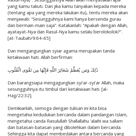
yang kamu takuti. Dan jika kamu tanyakan kepada mereka
(tentang apa yang mereka lakukan itu), tentu mereka akan
menjawab: “Sesungguhnya kami hanya bersenda gurau
dan bermain-main saja”. Katakanlah: “Apakah dengan Allah,
ayatayat-Nya dan Rasul-Nya kamu selalu berolokolok?”.
[at-Taubah/9:64-65]
Dan mengangungkan syiar agama merupakan tanda
ketakwaan hati. Allah berfirman:
ذَٰلِكَ وَمَن يُعَظِّمْ شَعَائِرَ اللَّهِ فَإِنَّهَا مِن تَقْوَى الْقُلُوبِ
Dan barangsiapa mengagungkan syi’ar-syi’ar Allah, maka
sesungguhnya itu timbul dari ketakwaan hati. [al-
Hajj/22:32].
Demikianlah, semoga dengan tulisan ini kita bisa
mengetahui kedudukan bercanda dalam pandangan Islam,
mengetahui canda Rasulullah Shallallahu 'alaihi wa sallam
dan batasan-batasan yang dibolehkan dalam bercanda.
Sehingga kita dapat membedakan antara bercanda yang