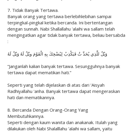
7. Tidak Banyak Tertawa.
Banyak orang yang tertawa berlebihlebihan sampai
terpingkal-pingkal ketika bercanda. Ini bertentangan
dengan sunnah. Nabi Shallallahu 'alaihi wa sallam telah
mengingatkan agar tidak banyak tertawa, beliau bersabda
:
وَيْلٌ للَّذِي يُحَدِّ ثُ فَيَكْذِبُ لِيُضْخِكَ بِهِ الْقَوْمَ ويْلٌ لَهُ وَيْلٌ لَهُ
“Janganlah kalian banyak tertawa. Sesungguhnya banyak
tertawa dapat mematikan hati.”
Seperti yang telah dijelaskan di atas dari ‘Aisyah
Radhiyallahu 'anha. Banyak tertawa dapat mengeraskan
hati dan mematikannya.
8. Bercanda Dengan Orang-Orang Yang
Membutuhkannya.
Seperti dengan kaum wanita dan anakanak. Itulah yang
dilakukan oleh Nabi Shalalllahu 'alaihi wa sallam, yaitu