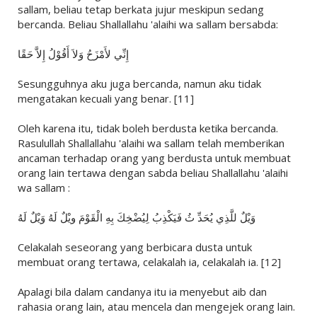
sallam, beliau tetap berkata jujur meskipun sedang
bercanda. Beliau Shallallahu 'alaihi wa sallam bersabda:
إِنِّي لأَمْزَحُ وَلاَ أَقُوْلُ إِلاَّ حَقًا
Sesungguhnya aku juga bercanda, namun aku tidak
mengatakan kecuali yang benar. [11]
Oleh karena itu, tidak boleh berdusta ketika bercanda.
Rasulullah Shallallahu 'alaihi wa sallam telah memberikan
ancaman terhadap orang yang berdusta untuk membuat
orang lain tertawa dengan sabda beliau Shallallahu 'alaihi
wa sallam :
وَيْلٌ للَّذِي يُحَدِّ ثُ فَيَكْذِبُ لِيُضْخِكَ بِهِ الْقَوْمَ ويْلٌ لَهُ وَيْلٌ لَهُ
Celakalah seseorang yang berbicara dusta untuk
membuat orang tertawa, celakalah ia, celakalah ia. [12]
Apalagi bila dalam candanya itu ia menyebut aib dan
rahasia orang lain, atau mencela dan mengejek orang lain.