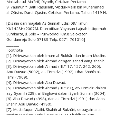
Maktabatul-Ma’ârif, Riyadh, Cetakan Pertama.
9. Yaumun fî Baiti Rasulillah, ‘Abdul-Malik bin Muhammad
al-Qâsim, Darul-Qasim, Cetakan Pertama, Tahun 1419 H.
[Disalin dari majalah As-Sunnah Edisi 09/Tahun
XI/1428H/2007M. Diterbitkan Yayasan Lajnah Istiqomah
Surakarta, Jl. Solo – Purwodadi Km.8 Selokaton
Gondanrejo Solo 57183 Telp. 0271-761016]
_______
Footnote
[1]. Diriwayatkan oleh Imam al-Bukhâri dan Imam Muslim.
[2]. Diriwayatkan oleh Ahmad dengan sanad yang shahîh.
[3]. Diriwayatkan oleh Ahmad (III/117, 127, 242, 260),
Abu Dawud (5002), at-Tirmidzi (1992). Lihat Shahîh al-
Jâmi’ (7909).
[4]. Diriwayatkan oleh Abu Dawud.
[5]. Diriwayatkan oleh Ahmad (III/161), at-Tirmidzi dalam
asy-Syamil (229), al-Baghawi dalam Syarh Sunnah (3604).
[6]. Abu Dawud (4998), dan at-Tirmidzi (1991) dari Anas.
Shahîh Abu Dawud (4180).
[7]. Muttafaqun ‘Alaihi, Shahîh al-Bukhâri, sebagaimana
terdapat dalam Fathul-Bari (9/325), Shahîh Muslim