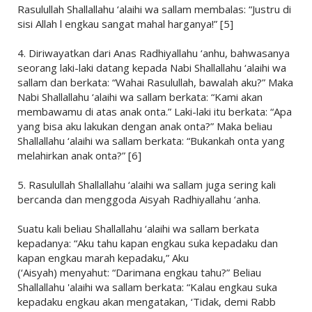
Rasulullah Shallallahu ‘alaihi wa sallam membalas: “Justru di
sisi Allah l engkau sangat mahal harganya!” [5]
4. Diriwayatkan dari Anas Radhiyallahu ‘anhu, bahwasanya
seorang laki-laki datang kepada Nabi Shallallahu ‘alaihi wa
sallam dan berkata: “Wahai Rasulullah, bawalah aku?” Maka
Nabi Shallallahu ‘alaihi wa sallam berkata: “Kami akan
membawamu di atas anak onta.” Laki-laki itu berkata: “Apa
yang bisa aku lakukan dengan anak onta?” Maka beliau
Shallallahu ‘alaihi wa sallam berkata: “Bukankah onta yang
melahirkan anak onta?” [6]
5. Rasulullah Shallallahu ‘alaihi wa sallam juga sering kali
bercanda dan menggoda Aisyah Radhiyallahu ‘anha.
Suatu kali beliau Shallallahu ‘alaihi wa sallam berkata
kepadanya: “Aku tahu kapan engkau suka kepadaku dan
kapan engkau marah kepadaku,” Aku
(‘Aisyah) menyahut: “Darimana engkau tahu?” Beliau
Shallallahu 'alaihi wa sallam berkata: “Kalau engkau suka
kepadaku engkau akan mengatakan, ‘Tidak, demi Rabb