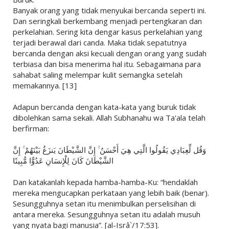
Banyak orang yang tidak menyukai bercanda seperti ini.
Dan seringkali berkembang menjadi pertengkaran dan
perkelahian. Sering kita dengar kasus perkelahian yang
terjadi berawal dari canda. Maka tidak sepatutnya
bercanda dengan aksi kecuali dengan orang yang sudah
terbiasa dan bisa menerima hal itu. Sebagaimana para
sahabat saling melempar kulit semangka setelah
memakannya. [13]
Adapun bercanda dengan kata-kata yang buruk tidak
dibolehkan sama sekali. Allah Subhanahu wa Ta'ala telah
berfirman:
وَقُل لِّعِبَادِي يَقُولُوا الَّتِي هِيَ أَحْسَنُ ۚ إِنَّ الشَّيْطَانَ يَنزَغُ بَيْنَهُمْ ۚ إِنَّ
الشَّيْطَانَ كَانَ لِلْإِنسَانِ عَدُوًّا مُّبِينًا
Dan katakanlah kepada hamba-hamba-Ku: “hendaklah
mereka mengucapkan perkataan yang lebih baik (benar).
Sesungguhnya setan itu menimbulkan perselisihan di
antara mereka. Sesungguhnya setan itu adalah musuh
yang nyata bagi manusia”. [al-Isrâ`/17:53].