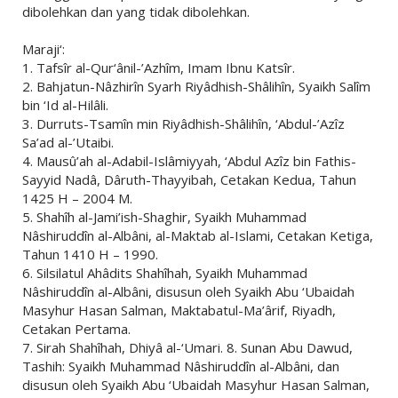
dibolehkan dan yang tidak dibolehkan.
Maraji‘:
1. Tafsîr al-Qur‘ânil-’Azhîm, Imam Ibnu Katsîr.
2. Bahjatun-Nâzhirîn Syarh Riyâdhish-Shâlihîn, Syaikh Salîm
bin ‘Id al-Hilâli.
3. Durruts-Tsamîn min Riyâdhish-Shâlihîn, ‘Abdul-’Azîz
Sa’ad al-’Utaibi.
4. Mausû’ah al-Adabil-Islâmiyyah, ‘Abdul Azîz bin Fathis-
Sayyid Nadâ, Dâruth-Thayyibah, Cetakan Kedua, Tahun
1425 H – 2004 M.
5. Shahîh al-Jami’ish-Shaghir, Syaikh Muhammad
Nâshiruddîn al-Albâni, al-Maktab al-Islami, Cetakan Ketiga,
Tahun 1410 H – 1990.
6. Silsilatul Ahâdits Shahîhah, Syaikh Muhammad
Nâshiruddîn al-Albâni, disusun oleh Syaikh Abu ‘Ubaidah
Masyhur Hasan Salman, Maktabatul-Ma’ârif, Riyadh,
Cetakan Pertama.
7. Sirah Shahîhah, Dhiyâ al-‘Umari. 8. Sunan Abu Dawud,
Tashih: Syaikh Muhammad Nâshiruddîn al-Albâni, dan
disusun oleh Syaikh Abu ‘Ubaidah Masyhur Hasan Salman,