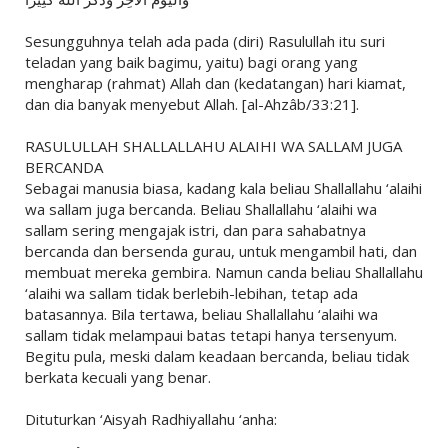
Sesungguhnya telah ada pada (diri) Rasulullah itu suri
teladan yang baik bagimu, yaitu) bagi orang yang
mengharap (rahmat) Allah dan (kedatangan) hari kiamat,
dan dia banyak menyebut Allah. [al-Ahzâb/33:21].
RASULULLAH SHALLALLAHU ALAIHI WA SALLAM JUGA
BERCANDA
Sebagai manusia biasa, kadang kala beliau Shallallahu ‘alaihi
wa sallam juga bercanda. Beliau Shallallahu ‘alaihi wa
sallam sering mengajak istri, dan para sahabatnya
bercanda dan bersenda gurau, untuk mengambil hati, dan
membuat mereka gembira. Namun canda beliau Shallallahu
‘alaihi wa sallam tidak berlebih-lebihan, tetap ada
batasannya. Bila tertawa, beliau Shallallahu ‘alaihi wa
sallam tidak melampaui batas tetapi hanya tersenyum.
Begitu pula, meski dalam keadaan bercanda, beliau tidak
berkata kecuali yang benar.
Dituturkan ‘Aisyah Radhiyallahu ‘anha: