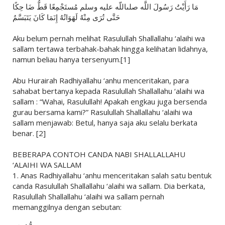
مَا رَأَيْتُ رَسُولَ اللَّه صلىاللّه عليه وسلم مُستَجْمِعًا قَطُّ ضَا حِكًا
حَتَّى تُرَى مِنْهُ لَهَوَاتُهُ إِنَمَا كَانَ يَتَبَسَّمُ
Aku belum pernah melihat Rasulullah Shallallahu ‘alaihi wa
sallam tertawa terbahak-bahak hingga kelihatan lidahnya,
namun beliau hanya tersenyum.[1]
Abu Hurairah Radhiyallahu ‘anhu menceritakan, para
sahabat bertanya kepada Rasulullah Shallallahu ‘alaihi wa
sallam : “Wahai, Rasulullah! Apakah engkau juga bersenda
gurau bersama kami?” Rasulullah Shallallahu ‘alaihi wa
sallam menjawab: Betul, hanya saja aku selalu berkata
benar. [2]
BEBERAPA CONTOH CANDA NABI SHALLALLAHU
‘ALAIHI WA SALLAM
1. Anas Radhiyallahu ‘anhu menceritakan salah satu bentuk
canda Rasulullah Shallallahu ‘alaihi wa sallam. Dia berkata,
Rasulullah Shallallahu ‘alaihi wa sallam pernah
memanggilnya dengan sebutan: